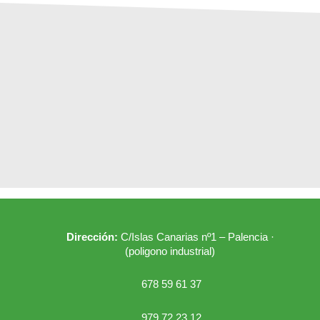
Dirección:
C/Islas Canarias nº1 – Palencia ·
(poligono industrial)
678 59 61 37
979 72 23 12