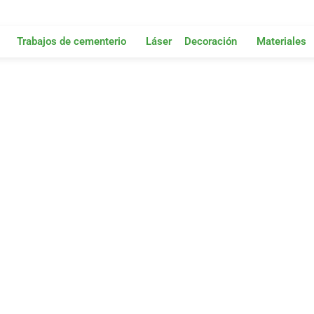
Trabajos de cementerio
Láser
Decoración
Materiales