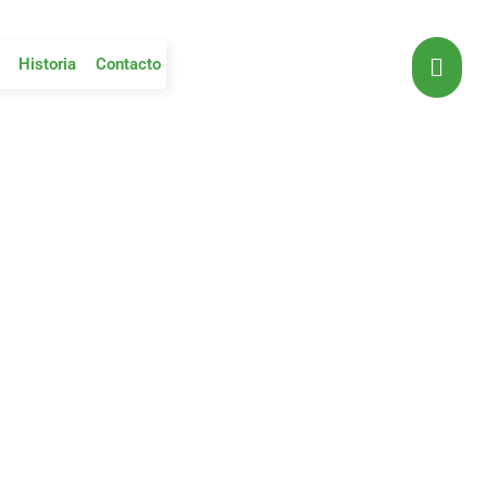
Historia
Contacto