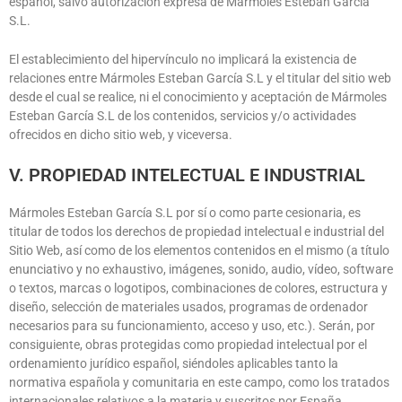
español, salvo autorización expresa de
Mármoles Esteban García
S.L
.
El establecimiento del hipervínculo no implicará la existencia de
relaciones entre
Mármoles Esteban García S.L
y el titular del sitio web
desde el cual se realice, ni el conocimiento y aceptación de
Mármoles
Esteban García S.L
de los contenidos, servicios y/o actividades
ofrecidos en dicho sitio web, y viceversa.
V. PROPIEDAD INTELECTUAL E INDUSTRIAL
Mármoles Esteban García S.L
por sí o como parte cesionaria, es
titular de todos los derechos de propiedad intelectual e industrial del
Sitio Web, así como de los elementos contenidos en el mismo (a título
enunciativo y no exhaustivo, imágenes, sonido, audio, vídeo, software
o textos, marcas o logotipos, combinaciones de colores, estructura y
diseño, selección de materiales usados, programas de ordenador
necesarios para su funcionamiento, acceso y uso, etc.). Serán, por
consiguiente, obras protegidas como propiedad intelectual por el
ordenamiento jurídico español, siéndoles aplicables tanto la
normativa española y comunitaria en este campo, como los tratados
internacionales relativos a la materia y suscritos por España.