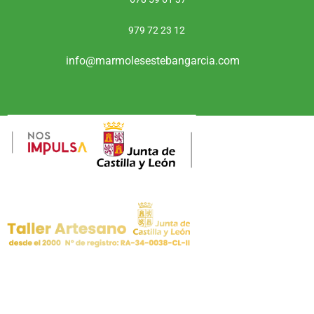
979 72 23 12
info@marmolesestebangarcia.com