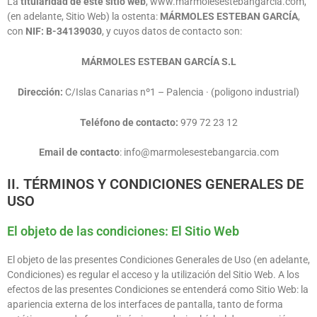
La
titularidad de este sitio web
,
www.marmolesestebangarcia.com
,
(en adelante, Sitio Web) la ostenta:
MÁRMOLES ESTEBAN GARCÍA
,
con
NIF:
B-34139030
, y cuyos datos de contacto son:
MÁRMOLES ESTEBAN GARCÍA S.L
Dirección:
C/Islas Canarias nº1 – Palencia · (poligono industrial)
Teléfono de contacto:
979 72 23 12
Email de contacto
:
info@marmolesestebangarcia.com
II. TÉRMINOS Y CONDICIONES GENERALES DE
USO
El objeto de las condiciones: El Sitio Web
El objeto de las presentes Condiciones Generales de Uso (en adelante,
Condiciones) es regular el acceso y la utilización del Sitio Web. A los
efectos de las presentes Condiciones se entenderá como Sitio Web: la
apariencia externa de los interfaces de pantalla, tanto de forma