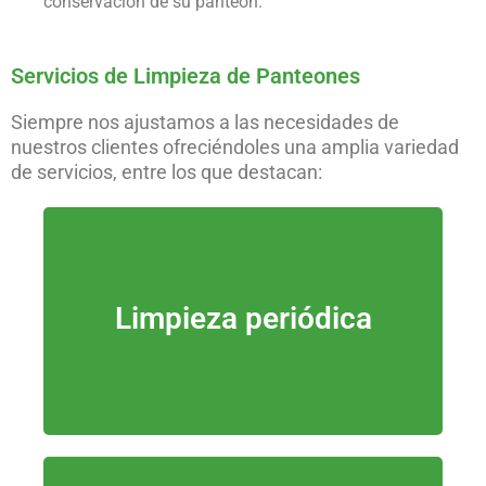
conservación de su panteón.
Servicios de Limpieza de Panteones
Siempre nos ajustamos a las necesidades de
nuestros clientes ofreciéndoles una amplia variedad
de servicios, entre los que destacan:
limpieza mensual, bimensual, trimestral y
Limpieza periódica
semestral.